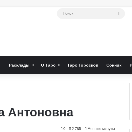
Поис
о
Расклады
О Таро
Таро Гороскоп
Сонник
а Антоновна
0
2 785
Меньше минуты