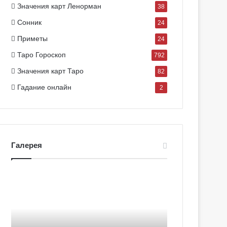
Значения карт Ленорман
38
Сонник
24
Приметы
24
Таро Гороскоп
792
Значения карт Таро
82
Гадание онлайн
2
Галерея
Г
Г
а
а
л
л
е
е
р
р