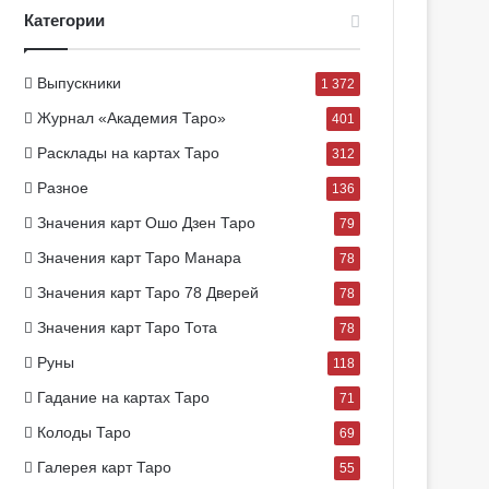
Категории
Выпускники
1 372
Журнал «Академия Таро»
401
Расклады на картах Таро
312
Разное
136
Значения карт Ошо Дзен Таро
79
Значения карт Таро Манара
78
Значения карт Таро 78 Дверей
78
Значения карт Таро Тота
78
Руны
118
Гадание на картах Таро
71
Колоды Таро
69
Галерея карт Таро
55