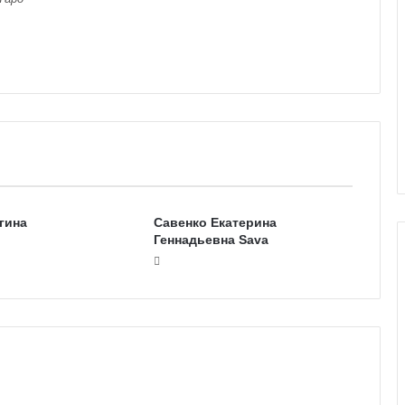
гина
Савенко Екатерина
Геннадьевна Sava
Г
а
л
е
р