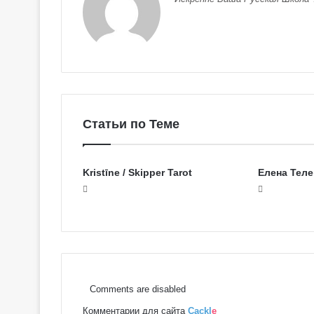
Статьи по Теме
Kristīne / Skipper Tarot
Елена Теле
Г
а
л
е
Comments are disabled
р
Комментарии для сайта
Cackl
e