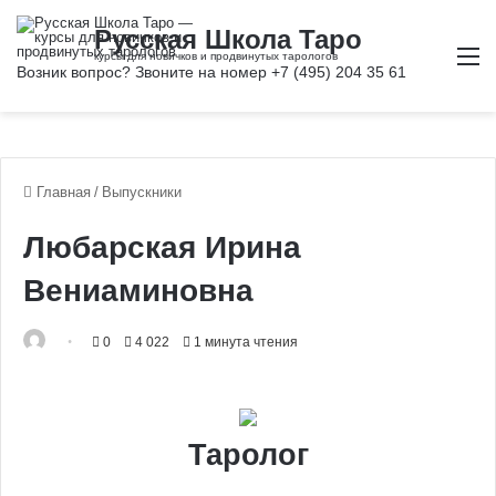
М
Главная
/
Выпускники
Любарская Ирина
Вениаминовна
0
4 022
1 минута чтения
Таролог