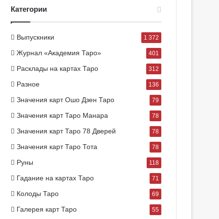
Категории
Выпускники
1 372
Журнал «Академия Таро»
401
Расклады на картах Таро
312
Разное
136
Значения карт Ошо Дзен Таро
79
Значения карт Таро Манара
78
Значения карт Таро 78 Дверей
78
Значения карт Таро Тота
78
Руны
118
Гадание на картах Таро
71
Колоды Таро
69
Галерея карт Таро
55