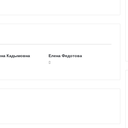
ина Кадымовна
Елена Федотова
Г
а
л
е
р