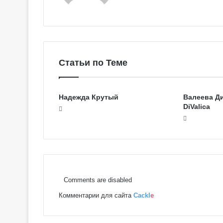
Статьи по Теме
Надежда Крутый
Валеева Д
DiValica
Г
Comments are disabled
а
л
Комментарии для сайта
Cackl
e
е
р