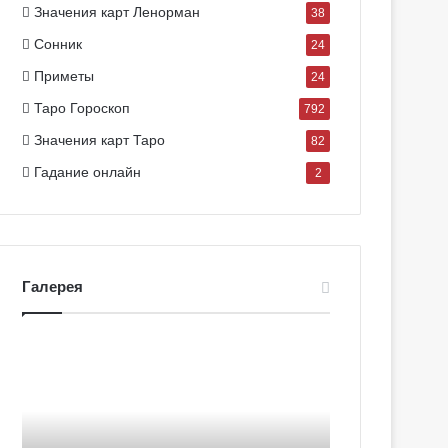
Значения карт Ленорман
38
Сонник
24
Приметы
24
Таро Гороскоп
792
Значения карт Таро
82
Гадание онлайн
2
Галерея
Г
Г
а
а
л
л
е
е
р
р