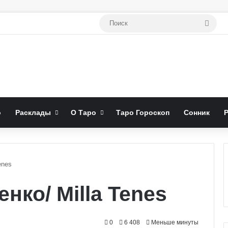
Поис
о
Расклады
О Таро
Таро Гороскоп
Сонник
enes
ко/ Milla Tenes
0
6 408
Меньше минуты