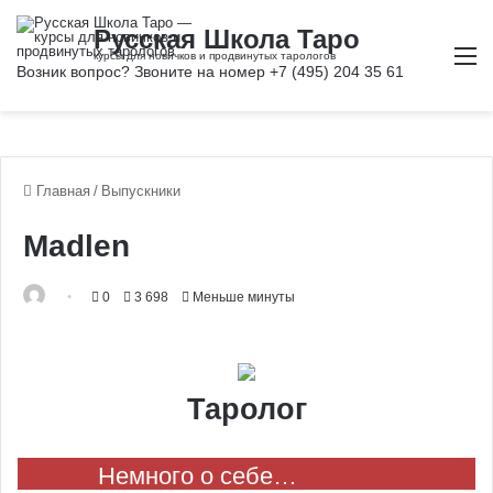
М
Главная
/
Выпускники
Madlen
0
3 698
Меньше минуты
Таролог
Немного о себе…