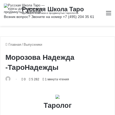
М
Главная
/
Выпускники
Морозова Надежда
-ТароНадежды
0
5 282
1 минута чтения
Таролог