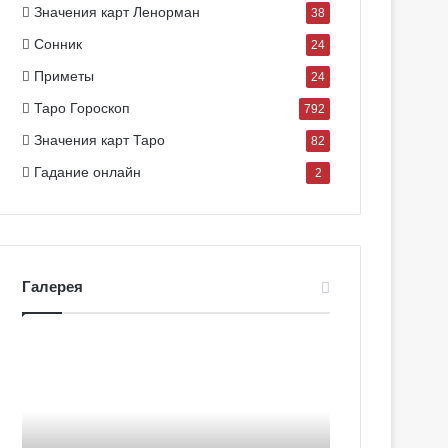
Значения карт Ленорман
38
Сонник
24
Приметы
24
Таро Гороскоп
792
Значения карт Таро
82
Гадание онлайн
2
Галерея
Г
Г
а
а
л
л
е
е
р
р