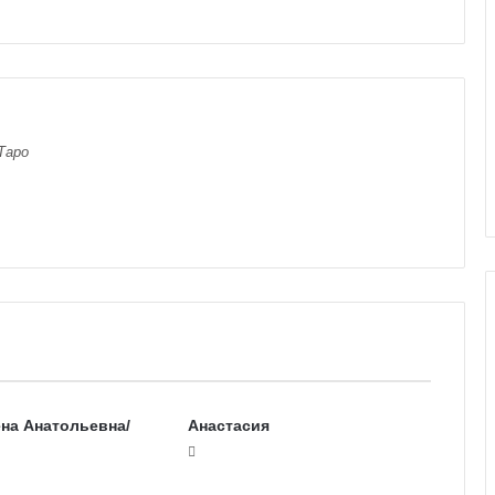
Таро
Г
а
на Анатольевна/
Анастасия
л
е
р