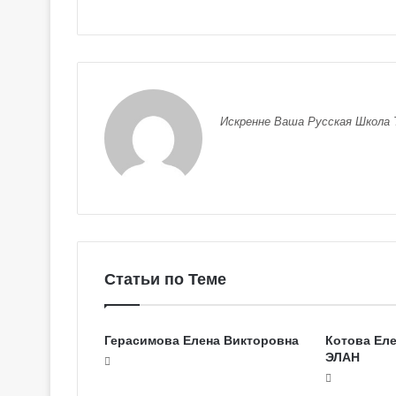
Искренне Ваша Русская Школа 
Статьи по Теме
Г
Г
а
а
Герасимова Елена Викторовна
Котова Еле
л
л
ЭЛАН
е
е
р
р