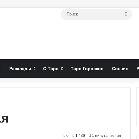
Поис
о
Расклады
О Таро
Таро Гороскоп
Сонник
ая
0
1 436
1 минута чтения