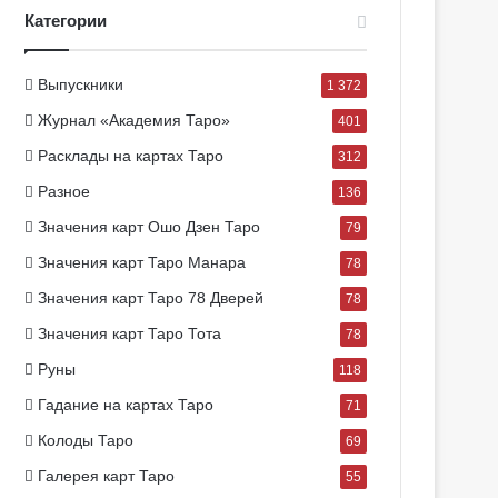
Категории
Выпускники
1 372
Журнал «Академия Таро»
401
Расклады на картах Таро
312
Разное
136
Значения карт Ошо Дзен Таро
79
Значения карт Таро Манара
78
Значения карт Таро 78 Дверей
78
Значения карт Таро Тота
78
Руны
118
Гадание на картах Таро
71
Колоды Таро
69
Галерея карт Таро
55