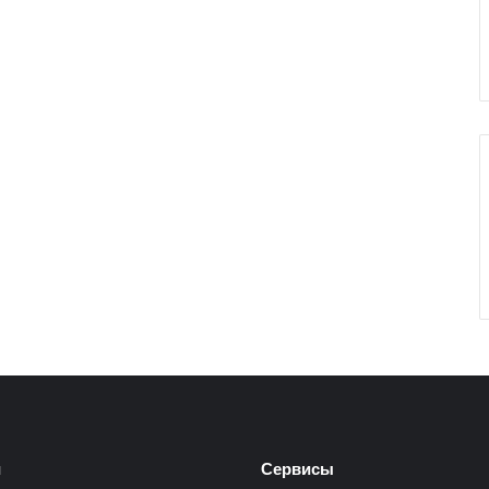
я
и
Сервисы