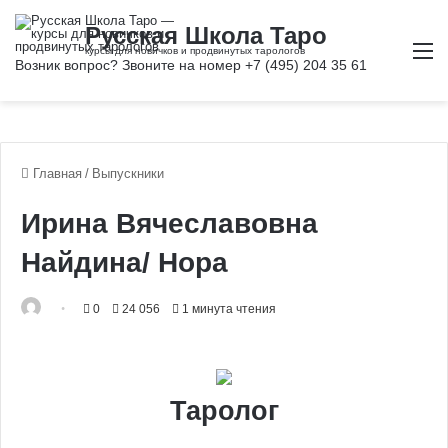
М
Главная
/
Выпускники
Ирина Вячеславовна
Найдина/ Нора
0
24 056
1 минута чтения
Таролог