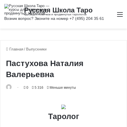
М
Главная
/
Выпускники
Пастухова Наталия
Валерьевна
0
5 316
Меньше минуты
Таролог