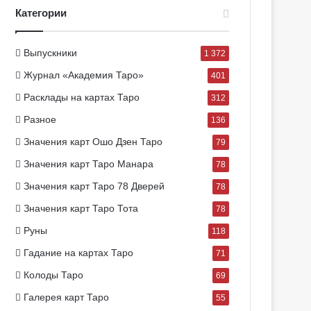
Категории
Выпускники
1 372
Журнал «Академия Таро»
401
Расклады на картах Таро
312
Разное
136
Значения карт Ошо Дзен Таро
79
Значения карт Таро Манара
78
Значения карт Таро 78 Дверей
78
Значения карт Таро Тота
78
Руны
118
Гадание на картах Таро
71
Колоды Таро
69
Галерея карт Таро
55