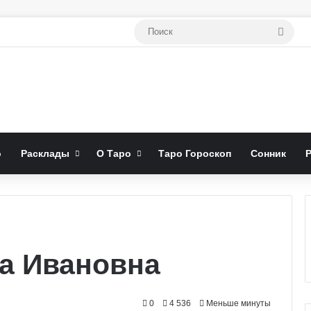
Поис
о
Расклады
О Таро
Таро Гороскоп
Сонник
а Ивановна
0
4 536
Меньше минуты