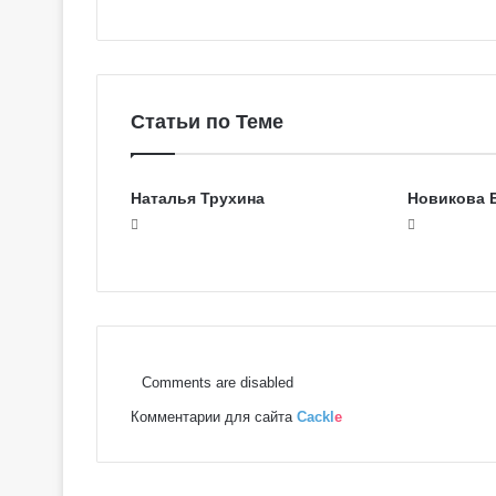
Статьи по Теме
Наталья Трухина
Новикова 
Г
Comments are disabled
а
Комментарии для сайта
Cackl
e
л
е
р