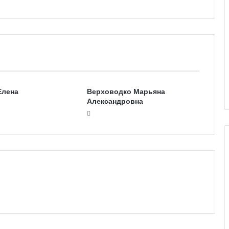
Елена
Верховодко Марьяна
Александровна
Г
а
л
е
р