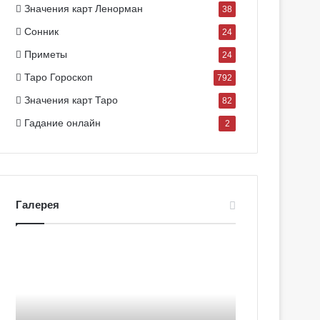
Значения карт Ленорман
38
Сонник
24
Приметы
24
Таро Гороскоп
792
Значения карт Таро
82
Гадание онлайн
2
Галерея
Г
Г
а
а
л
л
е
е
р
р