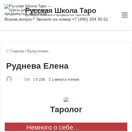
М
Главная
/
Выпускники
Руднева Елена
0
5 236
1 минута чтения
Таролог
Немного о себе…