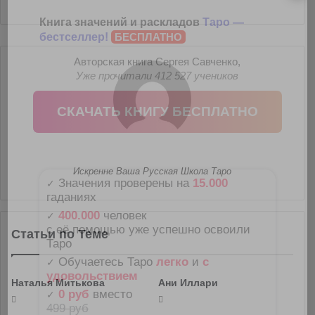
Книга значений и раскладов
Таро —
бестселлер!
БЕСПЛАТНО
Авторская книга Сергея Савченко,
Уже прочитали 412 527 учеников
СКАЧАТЬ КНИГУ БЕСПЛАТНО
Искренне Ваша Русская Школа Таро
Значения проверены на
15.000
✓
гаданиях
400.000
человек
✓
с её помощью уже успешно освоили
Статьи по Теме
Таро
Обучаетесь Таро
легко
и
с
✓
удовольствием
Наталья Митькова
Ани Иллари
0 руб
вместо
✓
499 руб