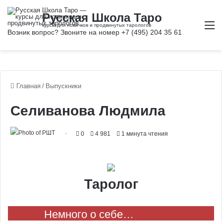
М
Главная
/
Выпускники
Селиванова Людмила
0
4 981
1 минута чтения
Таролог
Немного о себе…