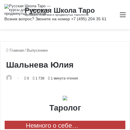
М
Главная
/
Выпускники
Шальнева Юлия
0
1 738
1 минута чтения
Таролог
Немного о себе…