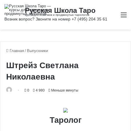
М
Главная
/
Выпускники
Штрейз Светлана
Николаевна
0
4 980
Меньше минуты
Таролог