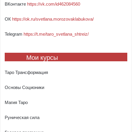
ВКонтакте
https://vk.com/id462084560
ОК
https://ok.ru/svetlana.morozovaklabukova/
Telegram
https://t.me/taro_svetlana_shtreiz/
Мои курсы
Таро Трансформация
Основы Соционики
Магия Таро
Руническая сила