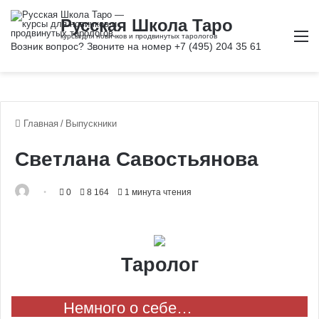
М
Главная
/
Выпускники
Светлана Савостьянова
0
8 164
1 минута чтения
Таролог
Немного о себе…