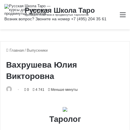
М
Главная
/
Выпускники
Вахрушева Юлия
Викторовна
0
4 741
Меньше минуты
Таролог