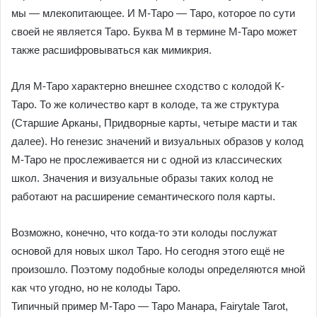
мы — млекопитающее. И М-Таро — Таро, которое по сути
своей не является Таро. Буква М в термине М-Таро может
также расшифровываться как мимикрия.
Для М-Таро характерно внешнее сходство с колодой К-
Таро. То же количество карт в колоде, та же структура
(Старшие Арканы, Придворные карты, четыре масти и так
далее). Но генезис значений и визуальных образов у колод
М-Таро не прослеживается ни с одной из классических
школ. Значения и визуальные образы таких колод не
работают на расширение семантического поля карты.
Возможно, конечно, что когда-то эти колоды послужат
основой для новых школ Таро. Но сегодня этого ещё не
произошло. Поэтому подобные колоды определяются мной
как что угодно, но не колоды Таро.
Типичный пример М-Таро — Таро Манара, Fairytale Tarot,