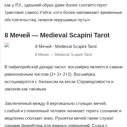
как у Р.У., здешний образ даже более соответствует
трактовке самого Уэйта: «это более напоминает временные
обстоятельства, нежели нерушимые путы»
8 Мечей — Medieval Scapini Tarot
8 Мечей — Medieval Scapini Tarot
В пифагорейской декаде чисел восьмёрка является самым
равнозначным числом (2+ 2+ 2+2). Восьмёрка
ассоциируется с балансом на весах Справедливости и
законом как таковым.
Заключённый между 8 вертикально стоящих мечей,
слабый и сломленный человек начинает терять сознание и
медленно сползает вниз. Рукоятки мечей также служат
горнами форейтора для важных извещений. Судья с