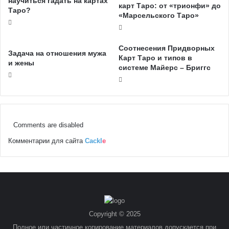
научиться гадать на картах
карт Таро: от «трионфи» до
Таро?
«Марсельского Таро»
Соотнесения Придворных
Задача на отношения мужа
Карт Таро и типов в
и жены
системе Майерс – Бриггс
Comments are disabled
Комментарии для сайта
Cackl
e
Copyright © 2025
Полное или частичное копирование материалов допускается при