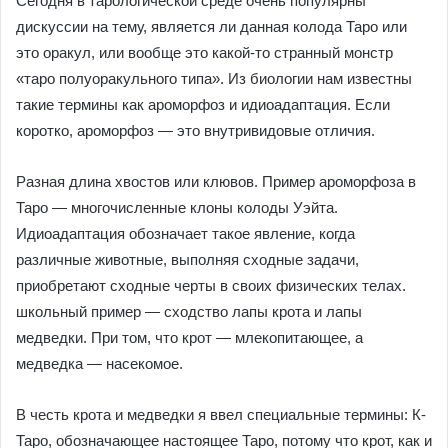
Сегодня в тарологической среде очень популярны
дискуссии на тему, является ли данная колода Таро или
это оракул, или вообще это какой-то странный монстр
«таро полуоракульного типа». Из биологии нам известны
такие термины как ароморфоз и идиоадаптация. Если
коротко, ароморфоз — это внутривидовые отличия.
Разная длина хвостов или клювов. Пример ароморфоза в
Таро — многочисленные клоны колоды Уэйта.
Идиоадаптация обозначает такое явление, когда
различные животные, выполняя сходные задачи,
приобретают сходные черты в своих физических телах.
школьный пример — сходство лапы крота и лапы
медведки. При том, что крот — млекопитающее, а
медведка — насекомое.
В честь крота и медведки я ввел специальные термины: К-
Таро, обозначающее настоящее Таро, потому что крот, как и