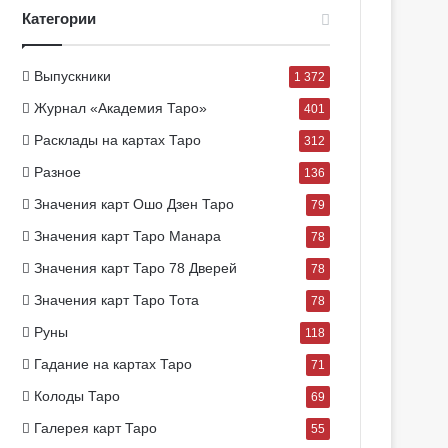
Категории
Выпускники
1 372
Журнал «Академия Таро»
401
Расклады на картах Таро
312
Разное
136
Значения карт Ошо Дзен Таро
79
Значения карт Таро Манара
78
Значения карт Таро 78 Дверей
78
Значения карт Таро Тота
78
Руны
118
Гадание на картах Таро
71
Колоды Таро
69
Галерея карт Таро
55