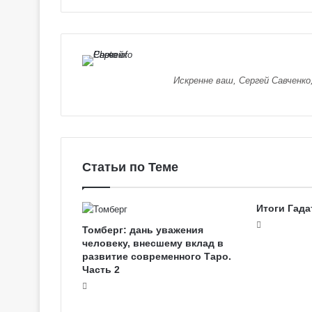
е
я
к
Галерея колод
о
Колдовское Та
л
о
Искренне ваш, Сергей Савченко
д
ы
С
е
р
е
Статьи по Теме
б
р
я
Итоги Гада
н
Томберг: дань уважения
о
человеку, внесшему вклад в
е
развитие современного Таро.
К
Часть 2
о
л
д