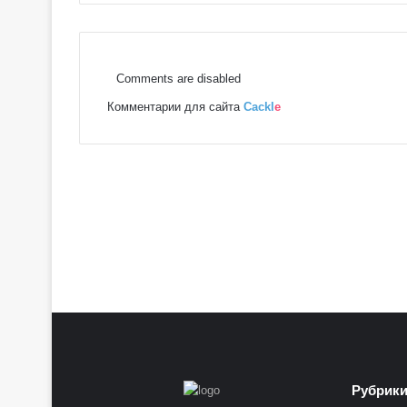
о
в
с
к
Comments are disabled
о
Комментарии для сайта
Cackl
e
е
Т
а
р
о
Рубрик