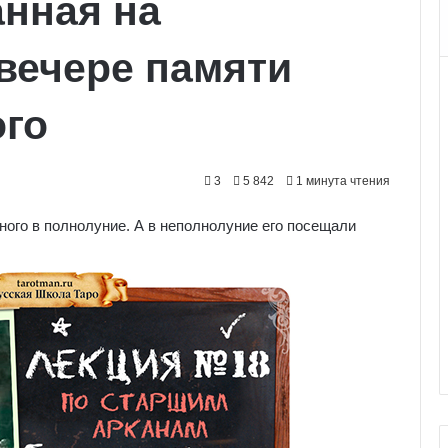
анная на
вечере памяти
ого
3
5 842
1 минута чтения
ого в полнолуние. А в неполнолуние его посещали