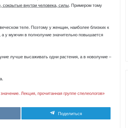
е, сокрытые внутри человека, силы
. Примером тому
веческом теле. Поэтому у женщин, наиболее близких к
 а у мужчин в полнолуние значительно повышается
луние лучше высаживать одни растения, а в новолуние –
а.
начение. Лекция, прочитанная группе спелеологов»
Г
а
л
Поделиться
е
р