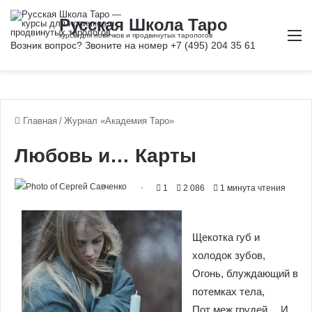
М
Главная
/
Журнал «Академия Таро»
Любовь и… Карты
1
2 086
1 минута чтения
Щекотка губ и
холодок зубов,
Огонь, блуждающий в
потемках тела,
Пот меж грудей… И