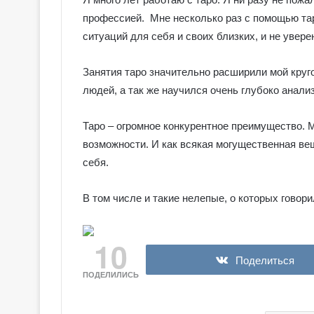
е
я
профессией. Мне несколько раз с помощью та
к
ситуаций для себя и своих близких, и не уверен
Галерея колод
о
Колдовское Та
л
Занятия таро значительно расширили мой круг
о
людей, а так же научился очень глубоко анали
д
ы
С
Таро – огромное конкурентное преимущество. 
е
возможности. И как всякая могущественная вещ
р
себя.
е
б
р
В том числе и такие нелепые, о которых гово
я
н
о
10
е
Поделиться
К
ПОДЕЛИЛИСЬ
о
л
д