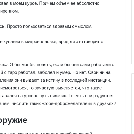
ервая в моем курсе. Причем объем ее абсолютно
ширенном.
ись. Просто пользоваться здравым смыслом.
 купания в микроволновке, вряд ли это говорит о
ьях». Я бы мог бы понять, если бы они сами работали с
й с таро работал, заболел и умер. Но нет. Свои ни на
вления они выдают за истину в последней инстанции.
исмотреться, то зачастую выясняется, что такие
тавался на уровне чуть ниже их. То есть они радуются
зачем числить таких «горе-доброжелателей» в друзьях?
Г
а
л
оружие
е
р
лел, что изучил его и сделал своей основной