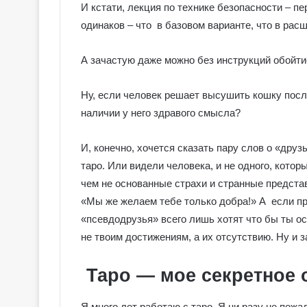
И кстати, лекция по технике безопасности – п
одинаков – что в базовом варианте, что в рас
А зачастую даже можно без инструкций обойт
Ну, если человек решает высушить кошку после
наличии у него здравого смысла?
И, конечно, хочется сказать пару слов о «друз
таро. Или видели человека, и не одного, которы
чем не основанные страхи и странные предста
«Мы же желаем тебе только добра!» А если пр
«псевдодрузья» всего лишь хотят что бы ты ос
не твоим достижениям, а их отсутствию. Ну и 
Г
а
л
Таро — мое секретное 
е
р
Я много лет работаю с таро. Я ни разу не пожа