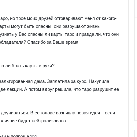
ро, но трое моих друзей отговаривают меня от какого-
карты могут быть опасны, они разрушают жизнь
знать у Вас опасны ли карты таро и правда ли, что они
о обладателя? Спасибо за Ваше время
о ли брать карты в руки?
зальтированная дама. Заплатила за курс. Накупила
две лекции. А потом вдруг решила, что таро разрушит ее
доучиваться. В ее голове возникла новая идея – если
 влияние будет нейтрализовано.
ьги и попрощался.