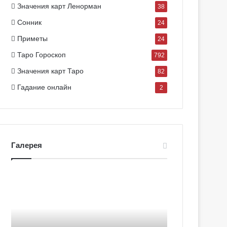
Значения карт Ленорман
38
Сонник
24
Приметы
24
Таро Гороскоп
792
Значения карт Таро
82
Гадание онлайн
2
Галерея
Г
Г
а
а
л
л
е
е
р
р