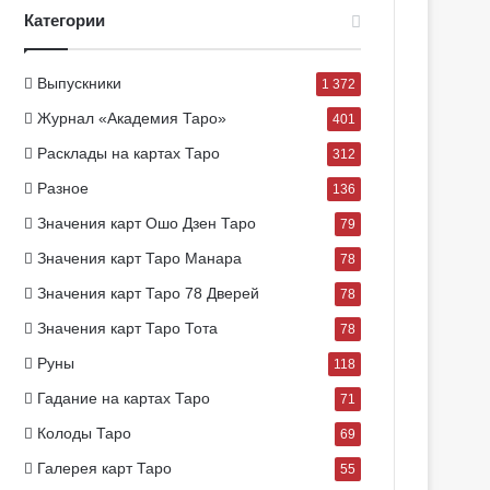
Категории
Выпускники
1 372
Журнал «Академия Таро»
401
Расклады на картах Таро
312
Разное
136
Значения карт Ошо Дзен Таро
79
Значения карт Таро Манара
78
Значения карт Таро 78 Дверей
78
Значения карт Таро Тота
78
Руны
118
Гадание на картах Таро
71
Колоды Таро
69
Галерея карт Таро
55