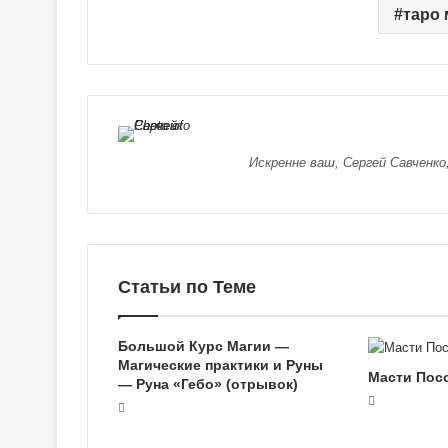
таро
о
в
с
к
о
е
Т
Искренне ваш, Сергей Савченко
а
р
о
Статьи по Теме
Большой Курс Магии —
Магические практики и Руны
Масти Посо
— Руна «Гебо» (отрывок)