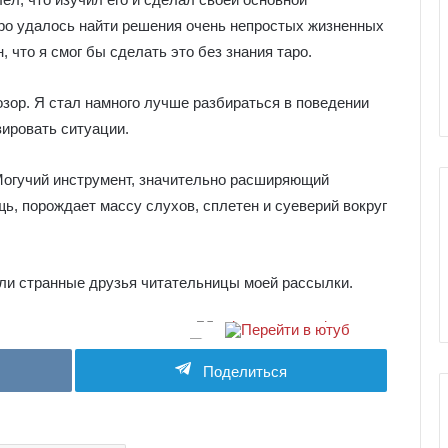
е
я
ро удалось найти решения очень непростых жизненных
к
, что я смог бы сделать это без знания таро.
ы Серебряное
Галерея колоды Таро
о
ро
Николетта Чекколи
л
озор. Я стал намного лучше разбираться в поведении
о
зировать ситуации.
д
ы
Т
Могучий инструмент, значительно расширяющий
а
ь, порождает массу слухов, сплетен и суеверий вокруг
р
о
Н
и
рили странные друзья читательницы моей рассылки.
к
о
л
е
Поделиться
т
т
а
Ч