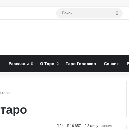
Поис
о
Расклады
О Таро
Таро Гороскоп
Сонник
 таро
таро
24
16 857
2 минут чтения