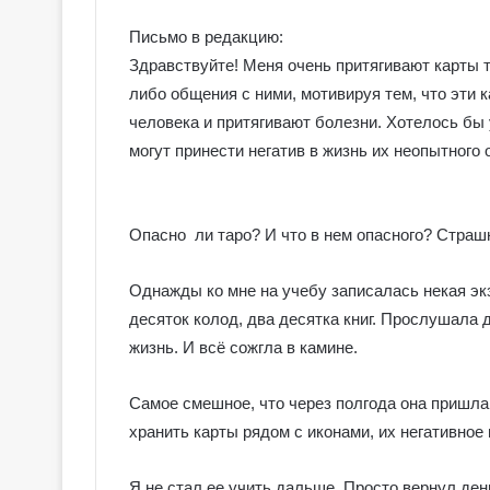
Письмо в редакцию:
Здравствуйте! Меня очень притягивают карты та
либо общения с ними, мотивируя тем, что эти 
человека и притягивают болезни. Хотелось бы у
могут принести негатив в жизнь их неопытног
Опасно ли таро? И что в нем опасного? Страшн
Однажды ко мне на учебу записалась некая эк
десяток колод, два десятка книг. Прослушала 
жизнь. И всё сожгла в камине.
Самое смешное, что через полгода она пришла 
хранить карты рядом с иконами, их негативное
Я не стал ее учить дальше. Просто вернул ден