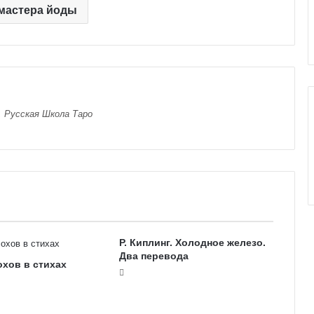
 мастера йоды
е
к
к
о
л
и
, Русская Школа Таро
Р. Киплинг. Холодное железо.
Два перевода
хов в стихах