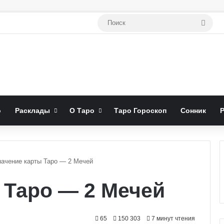
Поис
о
Расклады
О Таро
Таро Гороскоп
Сонник
начение карты Таро — 2 Мечей
 Таро — 2 Мечей
65
150 303
7 минут чтения