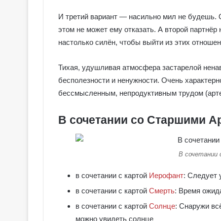
И третий вариант — насильно мил не будешь. О
этом не может ему отказать. А второй партнёр 
настолько силён, чтобы выйти из этих отношен
Тихая, удушливая атмосфера застарелой нена
бесполезности и ненужности. Очень характерн
бессмысленным, непродуктивным трудом (арте
В сочетании со Старшими А
В сочетании
в сочетании с картой
Иерофант
: Следует 
в сочетании с картой
Смерть
: Время ожид
в сочетании с картой
Солнце
: Снаружи вс
можно увидеть солнце