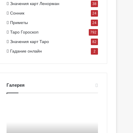
Значения карт Ленорман
38
Сонник
24
Приметы
24
Таро Гороскоп
792
Значения карт Таро
82
Гадание онлайн
2
Галерея
Г
Г
а
а
л
л
е
е
р
р