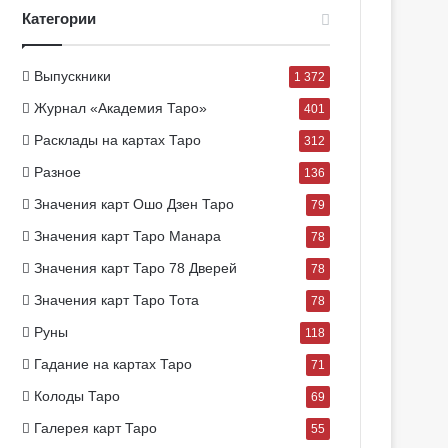
Категории
Выпускники
1 372
Журнал «Академия Таро»
401
Расклады на картах Таро
312
Разное
136
Значения карт Ошо Дзен Таро
79
Значения карт Таро Манара
78
Значения карт Таро 78 Дверей
78
Значения карт Таро Тота
78
Руны
118
Гадание на картах Таро
71
Колоды Таро
69
Галерея карт Таро
55