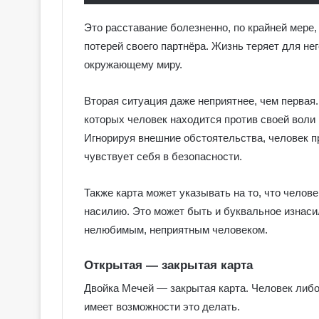
о
в
Это расставание болезненно, по крайней мере,
с
потерей своего партнёра. Жизнь теряет для не
к
окружающему миру.
о
е
Вторая ситуация даже неприятнее, чем первая
Т
а
которых человек находится против своей воли
р
Игнорируя внешние обстоятельства, человек пр
о
чувствует себя в безопасности.
Также карта может указывать на то, что челов
насилию. Это может быть и буквальное изнас
нелюбимым, неприятным человеком.
Открытая — закрытая карта
Двойка Мечей — закрытая карта. Человек либо
имеет возможности это делать.