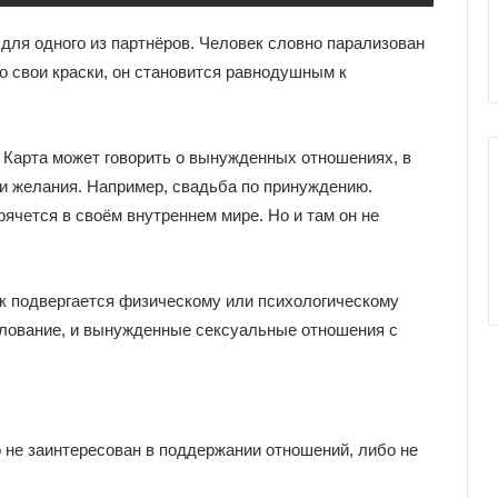
е
к
 для одного из партнёров. Человек словно парализован
к
го свои краски, он становится равнодушным к
о
л
и
. Карта может говорить о вынужденных отношениях, в
 и желания. Например, свадьба по принуждению.
ячется в своём внутреннем мире. Но и там он не
ек подвергается физическому или психологическому
илование, и вынужденные сексуальные отношения с
 не заинтересован в поддержании отношений, либо не