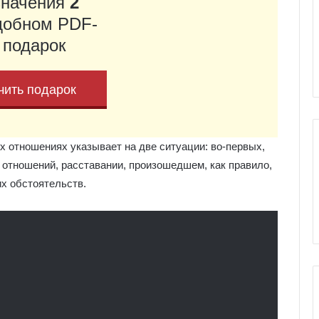
значения
2
е
я
добном PDF-
к
ы Серебряное
Галерея колоды Таро
 подарок
о
ро
Николетта Чекколи
л
о
чить подарок
д
ы
Т
а
х отношениях указывает на две ситуации: во-первых,
р
 отношений, расставании, произошедшем, как правило,
о
Н
х обстоятельств.
и
к
о
л
е
т
т
а
Ч