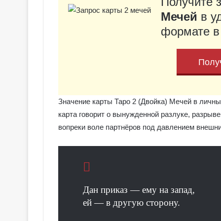
Получите 
е
я
Мечей
в у
к
Галерея колод
формате в
о
Колдовское Та
л
о
Полу
д
ы
С
е
Значение карты Таро 2 (Двойка) Мечей в личны
р
карта говорит о вынужденной разлуке, разрыве
е
б
вопреки воле партнёров под давлением внешни
р
я
н
о
е
К
Дан приказ — ему на запад,
о
ей — в другую сторону.
л
д