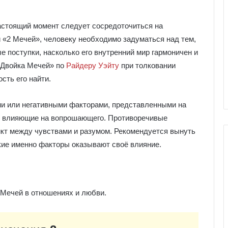
настоящий момент следует сосредоточиться на
и «2 Мечей», человеку необходимо задуматься над тем,
ые поступки, насколько его внутренний мир гармоничен и
«Двойка Мечей» по
Райдеру Уэйту
при толковании
сть его найти.
ми или негативными факторами, представленными на
и, влияющие на вопрошающего. Противоречивые
икт между чувствами и разумом. Рекомендуется вынуть
кие именно факторы оказывают своё влияние.
Г
а
 Мечей в отношениях и любви.
л
е
р