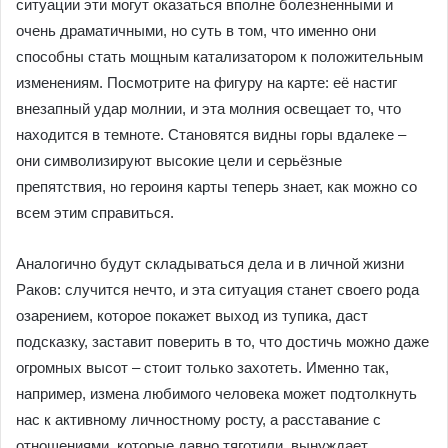
ситуации эти могут оказаться вполне болезненными и
очень драматичными, но суть в том, что именно они
способны стать мощным катализатором к положительным
изменениям. Посмотрите на фигуру на карте: её настиг
внезапный удар молнии, и эта молния освещает то, что
находится в темноте. Становятся видны горы вдалеке –
они символизируют высокие цели и серьёзные
препятствия, но героиня карты теперь знает, как можно со
всем этим справиться.
Аналогично будут складываться дела и в личной жизни
Раков: случится нечто, и эта ситуация станет своего рода
озарением, которое покажет выход из тупика, даст
подсказку, заставит поверить в то, что достичь можно даже
огромных высот – стоит только захотеть. Именно так,
например, измена любимого человека может подтолкнуть
нас к активному личностному росту, а расставание с
отношениями, которые давно тяготили, вынуждает