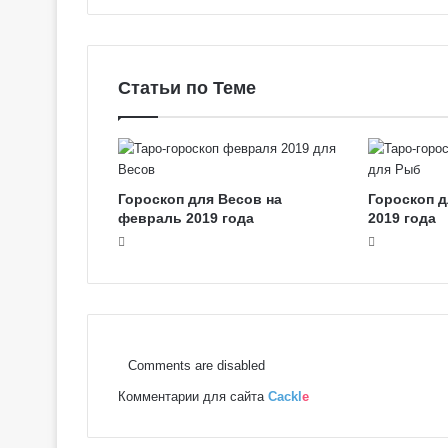
о
е
в
к
с
к
к
о
Статьи по Теме
о
л
е
и
Т
а
р
Гороскоп для Весов на
Гороскоп 
о
февраль 2019 года
2019 года
Comments are disabled
Комментарии для сайта
Cackl
e