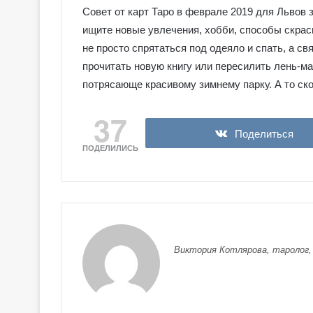
е
е
Совет от карт Таро в феврале 2019 для Львов з
я
я
ищите новые увлечения, хобби, способы скрас
к
к
Галерея колоды Серебряное
Галерея колод
о
о
не просто спрятаться под одеяло и спать, а с
Колдовское Таро
Николетта Чек
л
л
прочитать новую книгу или пересилить лень-ма
о
о
потрясающе красивому зимнему парку. А то ско
д
д
ы
ы
37
С
Т
е
а
Поделиться
р
р
ПОДЕЛИЛИСЬ
е
о
б
Н
р
и
я
к
н
о
о
л
Виктория Котлярова, таролог,
е
е
К
т
о
т
л
а
д
Ч