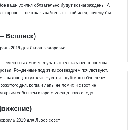
Все ваши усилия обязательно будут вознаграждены. А
на стороне — не отказывайтесь от этой идеи, почему бы
— Всплеск)
 — именно так может звучать предсказание гороскопа
оровья. Рождённые под этим созвездием почувствуют,
мы наконец-то уходят. Чувство глубокого облегчения,
ожитого дня, когда и лапы не ломит, и хвост не
м ярким событием второго месяца нового года.
Г
а
Движение)
л
е
р