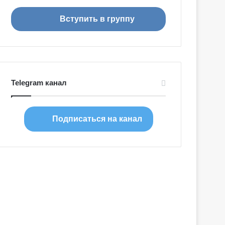
о
Вступить в группу
г
о
М
и
р
а
Telegram канал
Подписаться на канал