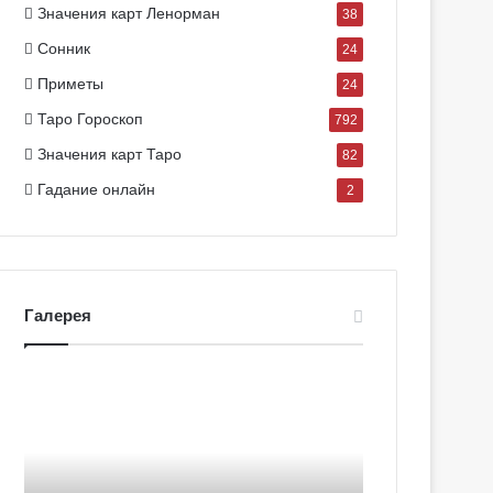
Значения карт Ленорман
38
Сонник
24
Приметы
24
Таро Гороскоп
792
Значения карт Таро
82
Гадание онлайн
2
Галерея
Г
Г
а
а
л
л
е
е
р
р