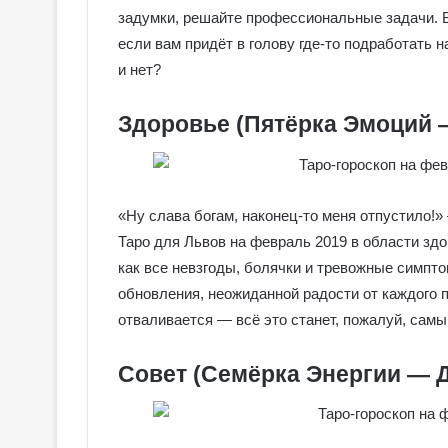
задумки, решайте профессиональные задачи. 
если вам придёт в голову где-то подработать 
и нет?
Здоровье (Пятёрка Эмоций 
«Ну слава богам, наконец-то меня отпустило!»
Таро для Львов на февраль 2019 в области зд
как все невзгоды, болячки и тревожные симпто
обновления, неожиданной радости от каждого пр
отваливается — всё это станет, пожалуй, самы
Г
Г
а
а
Совет (Семёрка Энергии — 
л
л
е
е
р
р