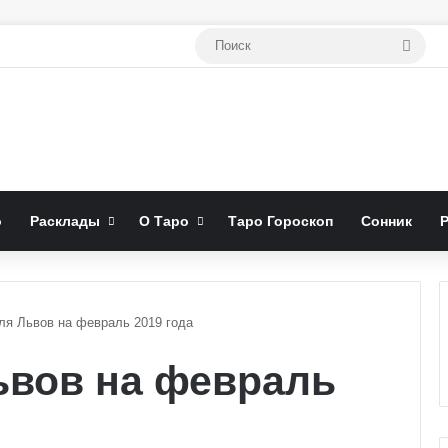
Поис
о
Расклады
О Таро
Таро Гороскоп
Сонник
ля Львов на февраль 2019 года
ьвов на февраль