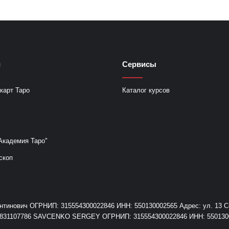
и
Сервисы
карт Таро
Каталог курсов
Академия Таро"
скоп
инович ОГРНИП: 315554300022846 ИНН: 550130002565 Адрес: ул. 13 Сев
+79831107786 SAVCENKO SERGEY ОГРНИП: 315554300022846 ИНН: 55013000