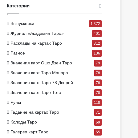
Категории
Выпускники
1 372
Журнал «Академия Таро»
401
Расклады на картах Таро
312
Разное
136
Значения карт Ошо Дзен Таро
79
Значения карт Таро Манара
78
Значения карт Таро 78 Дверей
78
Значения карт Таро Тота
78
Руны
118
Гадание на картах Таро
71
Колоды Таро
69
Галерея карт Таро
55