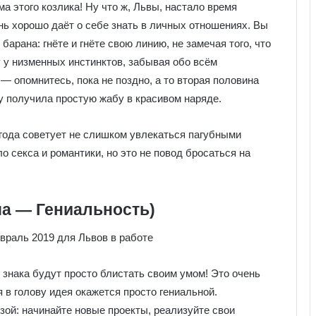
ма этого козлика! Ну что ж, Львы, настало время
нь хорошо даёт о себе знать в личных отношениях. Вы
 барана: гнёте и гнёте свою линию, не замечая того, что
у у низменных инстинктов, забывая обо всём
— опомнитесь, пока не поздно, а то вторая половина
ту получила простую жабу в красивом наряде.
года советует не слишком увлекаться пагубными
о секса и романтики, но это не повод бросаться на
ма — Гениальность)
знака будут просто блистать своим умом! Это очень
 в голову идея окажется просто гениальной.
зой: начинайте новые проекты, реализуйте свои