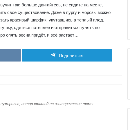
е
вучит так: больше двигайтесь, не сидите на месте,
я
ить своё существование. Даже в пургу и морозы можно
к
ы Таро
Галерея колоды Таро
о
вязать красивый шарфик, укутавшись в тёплый плед,
коли
Вдохновения
л
тушку, одеться потеплее и отправиться гулять по
о
ро опять весна придёт, и всё растает…
д
ы
Т
а
Поделиться
р
о
В
д
о
х
н
 нумеролог, автор статей на эзотерические темы.
о
в
е
н
и