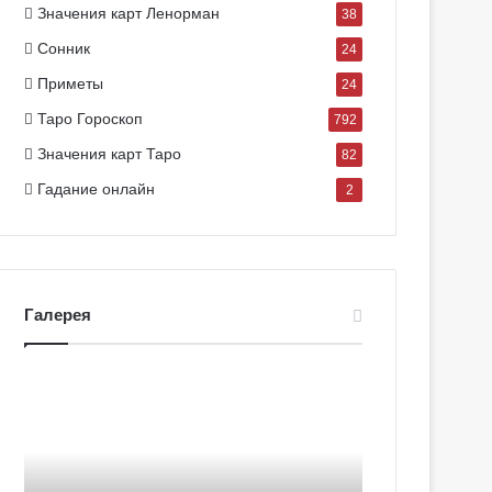
Значения карт Ленорман
38
Сонник
24
Приметы
24
Таро Гороскоп
792
Значения карт Таро
82
Гадание онлайн
2
Галерея
Г
Г
а
а
л
л
е
е
р
р