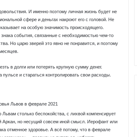
удовольствия. И именно поэтому личная жизнь будет не
ональной сфере и деньгах накроют его с головой. Не
 указывает на особую значимость происходящего.
о знака события, связанные с необходимостью чем-то
тва. Но царю зверей это явно не понравится, и поэтому
месяцев.
езть в долги или потерять крупную сумму денег.
 пульсе и стараться контролировать свои расходы.
Г
а
Львам столько беспокойства, с лихвой компенсирует
л
й Аркан, но несущий совсем иной смысл. Иерофант или
е
ка отменное здоровье. А всё потому, что в феврале
р