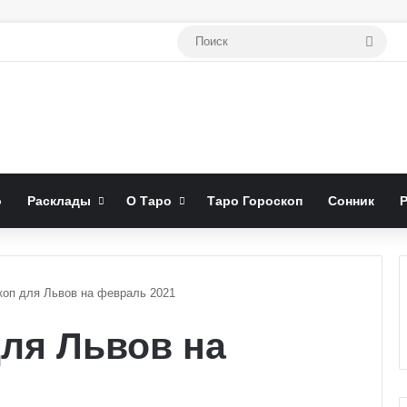
Поис
о
Расклады
О Таро
Таро Гороскоп
Сонник
коп для Львов на февраль 2021
для Львов на