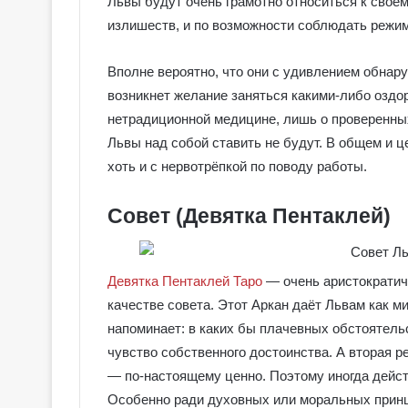
Львы будут очень грамотно относиться к своем
е
я
излишеств, и по возможности соблюдать режим
к
Галерея колод
о
Вполне вероятно, что они с удивлением обнару
Колдовское Та
л
возникнет желание заняться какими-либо оздо
о
д
нетрадиционной медицине, лишь о проверенных
ы
Львы над собой ставить не будут. В общем и 
С
хоть и с нервотрёпкой по поводу работы.
е
р
Совет (Девятка Пентаклей)
е
б
р
я
Девятка Пентаклей Таро
― очень аристократич
н
качестве совета. Этот Аркан даёт Львам как м
о
е
напоминает: в каких бы плачевных обстоятельс
К
чувство собственного достоинства. А вторая ре
о
― по-настоящему ценно. Поэтому иногда дейс
л
Особенно ради духовных или моральных прин
д