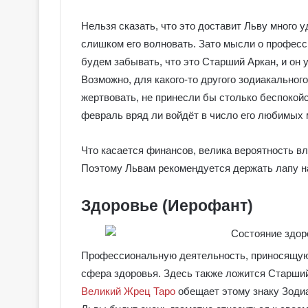
Нельзя сказать, что это доставит Льву много 
слишком его волновать. Зато мысли о професси
будем забывать, что это Старший Аркан, и он
Возможно, для какого-то другого зодиакальног
жертвовать, не принесли бы столько беспокойс
февраль вряд ли войдёт в число его любимых 
Что касается финансов, велика вероятность вл
Поэтому Львам рекомендуется держать лапу на
Здоровье (Иерофант)
Г
а
Профессиональную деятельность, приносящую 
л
сфера здоровья. Здесь также ложится Старши
е
Великий Жрец Таро
обещает этому знаку Зодиа
р