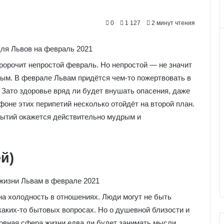
0
1 127
2 минут чтения
пророчит непростой февраль. Но непростой ― не значит
ным. В феврале Львам придётся чем-то пожертвовать в
Зато здоровье вряд ли будет внушать опасения, даже
 фоне этих перипетий несколько отойдёт на второй план.
бытий окажется действительно мудрым и
й)
 на холодность в отношениях. Люди могут не быть
каких-то бытовых вопросах. Но о душевной близости и
бовная сфера жизни едва ли будет занимать мысли