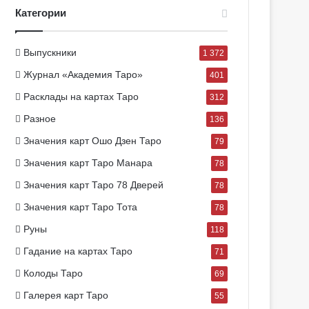
Категории
Выпускники
1 372
Журнал «Академия Таро»
401
Расклады на картах Таро
312
Разное
136
Значения карт Ошо Дзен Таро
79
Значения карт Таро Манара
78
Значения карт Таро 78 Дверей
78
Значения карт Таро Тота
78
Руны
118
Гадание на картах Таро
71
Колоды Таро
69
Галерея карт Таро
55