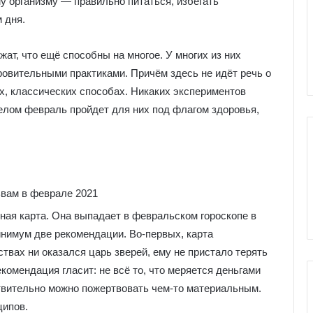
у организму ― правильно питаться, избегать
е
я
 дня.
к
ы Серебряное
Галерея колоды Таро
о
жат, что ещё способны на многое. У многих из них
ро
Николетта Чекколи
л
ровительными практиками. Причём здесь не идёт речь о
о
д
, классических способах. Никаких экспериментов
ы
целом февраль пройдет для них под флагом здоровья,
Т
а
р
о
Н
и
к
ная карта. Она выпадает в февральском гороскопе в
о
инимум две рекомендации. Во-первых, карта
л
е
твах ни оказался царь зверей, ему не пристало терять
т
комендация гласит: не всё то, что меряется деньгами
т
твительно можно пожертвовать чем-то материальным.
а
ципов.
Ч