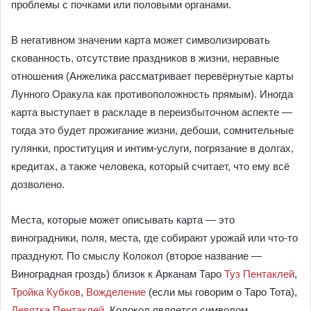
проблемы с почками или половыми органами.
В негативном значении карта может символизировать
скованность, отсутствие праздников в жизни, неравные
отношения (Анжелика рассматривает перевёрнутые карты
Лунного Оракула как противоположность прямым). Иногда
карта выступает в раскладе в переизбыточном аспекте —
тогда это будет прожигание жизни, дебоши, сомнительные
гулянки, проституция и интим-услуги, погрязание в долгах,
кредитах, а также человека, который считает, что ему всё
дозволено.
Места, которые может описывать карта — это
виноградники, поля, места, где собирают урожай или что-то
празднуют. По смыслу Колокол (второе название —
Виноградная гроздь) близок к Арканам Таро
Туз Пентаклей
,
Тройка Кубков
,
Вожделение
(если мы говорим о Таро Тота),
Девятка Пентаклей
. Колокол является символом