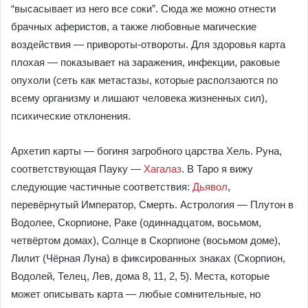
“высасывает из него все соки”. Сюда же можно отнести
брачных аферистов, а также любовные магические
воздействия — привороты-отвороты. Для здоровья карта
плохая — показывает на заражения, инфекции, раковые
опухоли (сеть как метастазы, которые расползаются по
всему организму и лишают человека жизненных сил),
психические отклонения.
Архетип карты — богиня загробного царства Хель. Руна,
соответствующая Пауку —
Хагалаз
. В Таро я вижу
следующие частичные соответствия:
Дьявол
,
перевёрнутый Император, Смерть. Астрология — Плутон в
Водолее, Скорпионе, Раке (одиннадцатом, восьмом,
четвёртом домах), Солнце в Скорпионе (восьмом доме),
Лилит (Чёрная Луна) в фиксированных знаках (Скорпион,
Водолей, Телец, Лев, дома 8, 11, 2, 5). Места, которые
может описывать карта — любые сомнительные, но