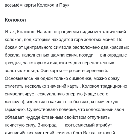
возьмём карты Колокол и Паук.
Колокол
Итак, Колокол. На иллюстрации мы видим металлический
колокол, под которым находится гора золотых монет. По
бокам от центрального символа расположено два красивых
бокала, наполненных шампанским, позади — виноградные
гроздья, за которыми виднеются два переплетенных
золотых кольца. Фон карты — розово-сиреневый.
Основываясь на одной только символике, можно сразу
отметить несколько значений карты. Колокол традиционно
символизирует сексуальную энергию (чаще всего
женскую), известия о каких-то событиях, космическую
гармонию. Существовало поверье, что колокольный звон
обладает чудодейственным свойством отпугивать
нечистую силу. Виноград — неотъемлемый атрибут
дионисийских мистерий, символ бога Вакха, который