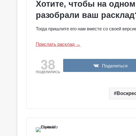
е
Хотите, чтобы на одно
я
разобрали ваш расклад
к
Галерея колод
о
Колдовское Та
л
Тогда пришлите его нам вместе со своей версие
о
д
Прислать расклад →
ы
С
38
е
р
Поделиться
е
ПОДЕЛИЛИСЬ
б
р
я
Воскрес
н
о
е
К
о
л
д