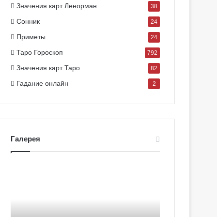
Значения карт Ленорман
38
Сонник
24
Приметы
24
Таро Гороскоп
792
Значения карт Таро
82
Гадание онлайн
2
Галерея
Г
Г
а
а
л
л
е
е
р
р