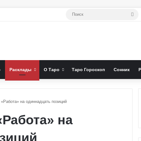
По
о
Расклады
О Таро
Таро Гороскоп
Сонник
 «Работа» на одиннадцать позиций
«Работа» на
озиций