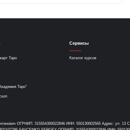
и
Сервисы
карт Таро
Каталог курсов
Академия Таро"
скоп
инович ОГРНИП: 315554300022846 ИНН: 550130002565 Адрес: ул. 13 Сев
+79831107786 SAVCENKO SERGEY ОГРНИП: 315554300022846 ИНН: 55013000