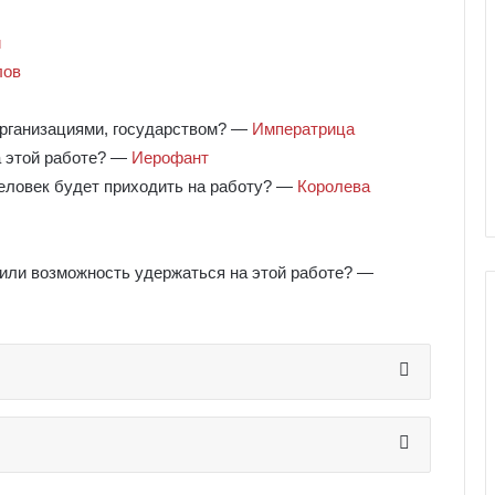
й
лов
организациями, государством? —
Императрица
а этой работе? —
Иерофант
человек будет приходить на работу? —
Королева
и/или возможность удержаться на этой работе? —
Г
а
л
е
р