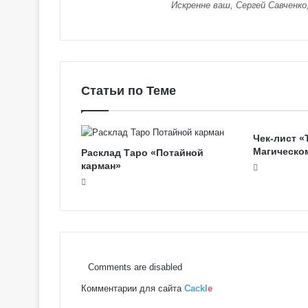
Искренне ваш, Сергей Савченко
о
в
с
к
о
е
Статьи по Теме
Т
а
р
Чек-лист «
о
Магическо
Расклад Таро «Потайной
карман»
Comments are disabled
Комментарии для сайта
Cackl
e