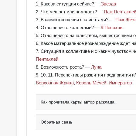
1. Какова ситуация сейчас? —
Звезда
2. Что мешает или помогает? —
Паж Пентакле
3. Взаимоотношения с клиентами? —
Паж Жез
4. Отношения с коллегами? —
9 Посохов
5. Отношения с начальством, вышестоящими 
6. Какое материальное вознаграждение ждёт н
7. Ситуация в коллективе и с каким чувством 
Пентаклей
8. Возможность роста? —
Луна
9, 10, 11. Перспективы развития предприятия 
Верховная Жрица
,
Король Мечей
,
Император
Как прочитала карты автор расклада
Г
а
л
Обратная связь
е
р