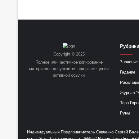
Рубрик
Copyright © 2025
Значение 
Полное или частичное копирование
материалов допускается при размещении
Гадание
активной ссылки
Расклады
Журнал "
Таро Горо
Руны
Индивидуальный Предприниматель Савченко Сергей Валент
м.р-н, Усть-Заостровское с.п. 644552 Россия Телефон: 