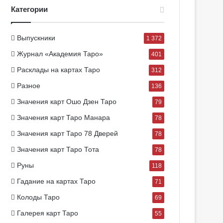
Категории
Выпускники
1 372
Журнал «Академия Таро»
401
Расклады на картах Таро
312
Разное
136
Значения карт Ошо Дзен Таро
79
Значения карт Таро Манара
78
Значения карт Таро 78 Дверей
78
Значения карт Таро Тота
78
Руны
118
Гадание на картах Таро
71
Колоды Таро
69
Галерея карт Таро
55