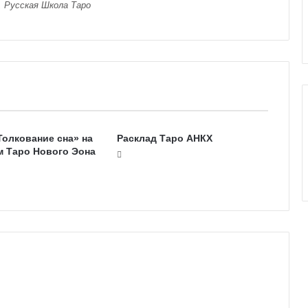
, Русская Школа Таро
е
к
к
о
л
и
Толкование сна» на
Расклад Таро АНКХ
м Таро Нового Эона