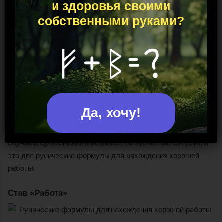
и здоровья своими
Рунические формулы для
собственными руками?
нахождения хорошей работы
Несмотря на то, что у бизнесменов работа уже есть,
формулу всё же стоит упомянуть в данной статье,
поскольку обстоятельства бывают разные. Кто-то хочет
открыть собственное дело, кто-то — присоединиться к
чьему-то чужому бизнесу, а кто-то может раздумывать о
Да, хочу!
новом направлении своей текущей деятельности. Казалось
бы, универсального «рецепта», подходящего для всех этих
случаев, существовать не может, но это не так. Он есть, и
это две рунические формулы для нахождения хорошей
работы.
Став «Работа»