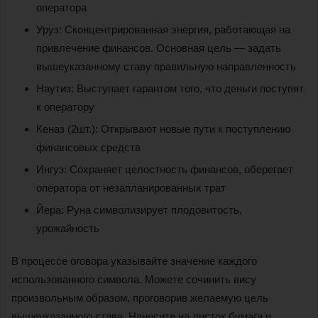
оператора
Уруз: Сконцентрированная энергия, работающая на
привлечение финансов. Основная цель — задать
вышеуказанному ставу правильную направленность
Наутиз: Выступает гарантом того, что деньги поступят
к оператору
Кеназ (2шт.): Открывают новые пути к поступлению
финансовых средств
Ингуз: Сохраняет целостность финансов, оберегает
оператора от незапланированных трат
Йера: Руна символизирует плодовитость,
урожайность
В процессе оговора указывайте значение каждого
использованного символа. Можете сочинить вису
произвольным образом, проговорив желаемую цель
вышеуказанного става. Нанесите на листок бумаги и