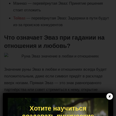
Манназ — перевёрнутая Эваз: Принятие решения
стоит отложить
Тейваз
— перевёрнутая Эваз: Задержки в пути будут
из-за происков конкурентов
Что означает Эваз при гадании на
отношения и любовь?
Значение руны Эваз в любви и отношениях всегда будет
положительным, даже если символ придёт в раскладе
вверх ногами. Прямая Эваз — это знак равноправного
партнёрства или совет стремиться к нему, открытие
хороших перспектив, исполнение задуманного, новый виток
✘
в совместной жизни пары.
Хотите научиться
создавать рунические