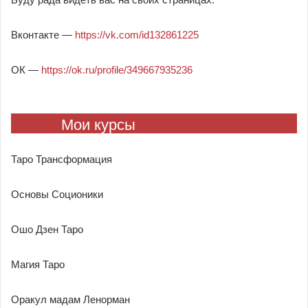
Вконтакте —
https://vk.com/id132861225
ОК —
https://ok.ru/profile/349667935236
Мои курсы
Таро Трансформация
Основы Соционики
Ошо Дзен Таро
Магия Таро
Оракул мадам Ленорман