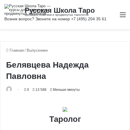
М
Главная
/
Выпускники
Белявцева Надежда
Павловна
0
13 588
Меньше минуты
Таролог