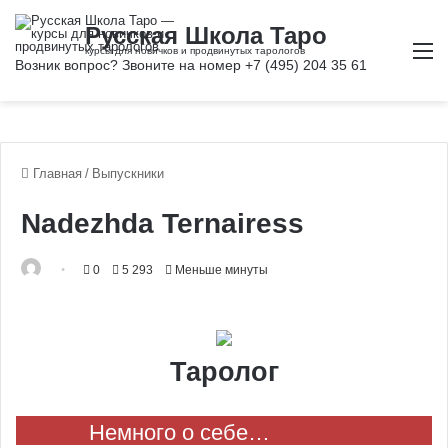
М
Главная
/
Выпускники
Nadezhda Ternairess
0
5 293
Меньше минуты
Таролог
Немного о себе…