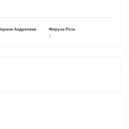
Марина Андреевна
Фируза-Роза
Г
а
л
е
р