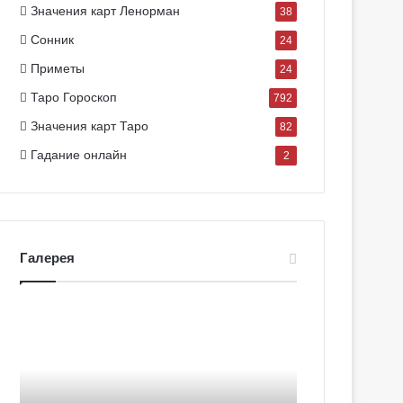
Значения карт Ленорман
38
Сонник
24
Приметы
24
Таро Гороскоп
792
Значения карт Таро
82
Гадание онлайн
2
Галерея
Г
Г
а
а
л
л
е
е
р
р