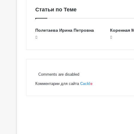
Статьи по Теме
Полетаева Ирина Петровна
Коренная 
Comments are disabled
Комментарии для сайта
Cackl
e
Г
а
л
е
р