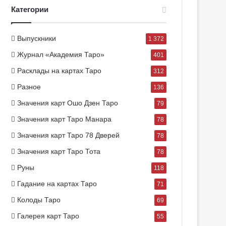
Категории
Выпускники
1 372
Журнал «Академия Таро»
401
Расклады на картах Таро
312
Разное
136
Значения карт Ошо Дзен Таро
79
Значения карт Таро Манара
78
Значения карт Таро 78 Дверей
78
Значения карт Таро Тота
78
Руны
118
Гадание на картах Таро
71
Колоды Таро
69
Галерея карт Таро
55