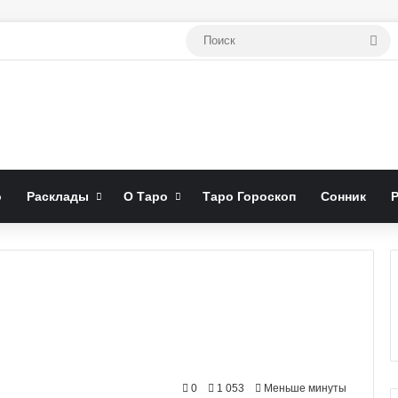
По
о
Расклады
О Таро
Таро Гороскоп
Сонник
0
1 053
Меньше минуты