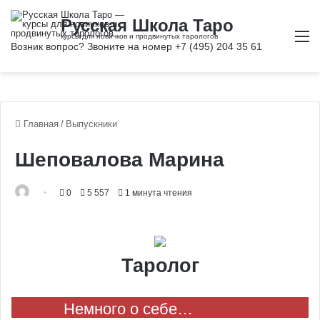
М
Главная
/
Выпускники
Шеповалова Марина
0
5 557
1 минута чтения
Таролог
Немного о себе…