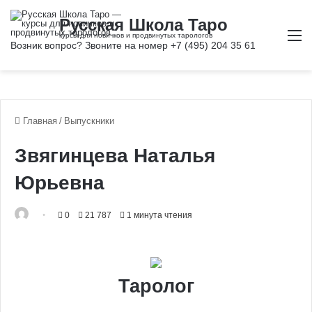
М
Главная
/
Выпускники
Звягинцева Наталья
Юрьевна
0
21 787
1 минута чтения
Таролог