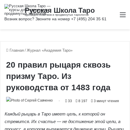
М
Главная
/
Журнал «Академия Таро»
20 правил рыцаря сквозь
призму Таро. Из
руководства от 1483 года
33
8 197
3 минут чтения
Каждый рыцарь в Таро имеет цель, к которой он
стремится. Их счастье — не достижение этой цели, а
процесс, в котором выражается движение жизни. Рыцари