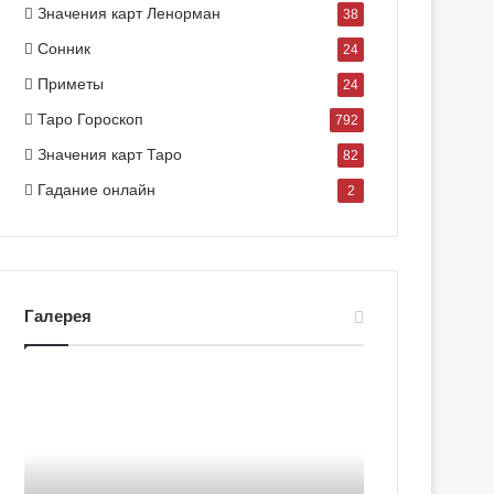
Значения карт Ленорман
38
Сонник
24
Приметы
24
Таро Гороскоп
792
Значения карт Таро
82
Гадание онлайн
2
Галерея
Г
Г
а
а
л
л
е
е
р
р