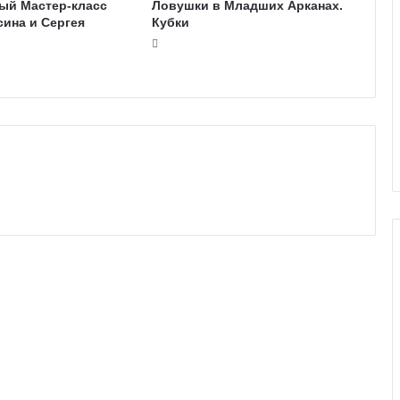
ый Мастер-класс
Ловушки в Младших Арканах.
ина и Сергея
Кубки
Г
а
л
е
р