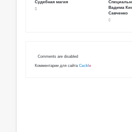
Судебная магия
Специальн
Вадима Кис
Савченко
Comments are disabled
Комментарии для сайта
Cackl
e
Г
а
л
е
р