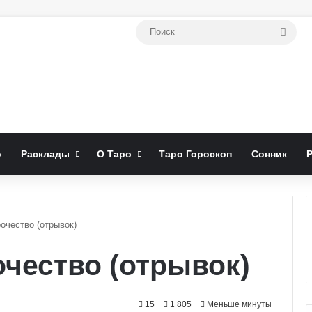
Поис
о
Расклады
О Таро
Таро Гороскоп
Сонник
очество (отрывок)
очество (отрывок)
15
1 805
Меньше минуты