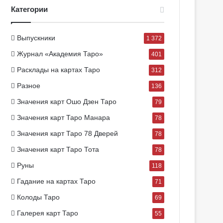
Категории
Выпускники
1 372
Журнал «Академия Таро»
401
Расклады на картах Таро
312
Разное
136
Значения карт Ошо Дзен Таро
79
Значения карт Таро Манара
78
Значения карт Таро 78 Дверей
78
Значения карт Таро Тота
78
Руны
118
Гадание на картах Таро
71
Колоды Таро
69
Галерея карт Таро
55