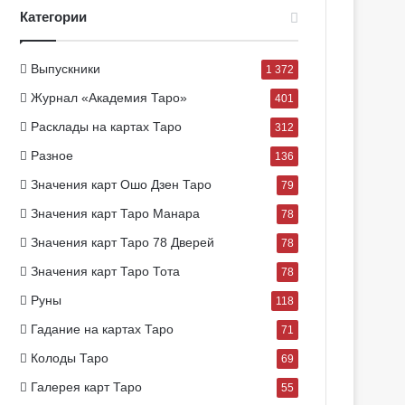
Категории
Выпускники
1 372
Журнал «Академия Таро»
401
Расклады на картах Таро
312
Разное
136
Значения карт Ошо Дзен Таро
79
Значения карт Таро Манара
78
Значения карт Таро 78 Дверей
78
Значения карт Таро Тота
78
Руны
118
Гадание на картах Таро
71
Колоды Таро
69
Галерея карт Таро
55