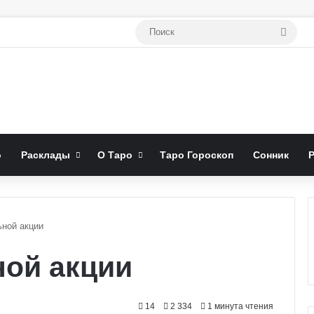
Поис
о
Расклады
О Таро
Таро Гороскоп
Сонник
ьной акции
ной акции
14
2 334
1 минута чтения