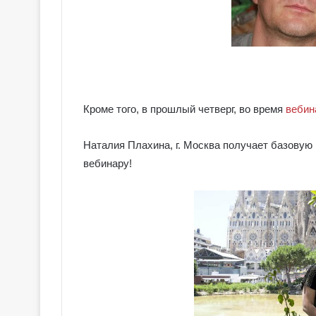
Кроме того, в прошлый четверг, во время
вебин
Наталия Плахина, г. Москва получает базовую
вебинару!
Г
а
л
е
р