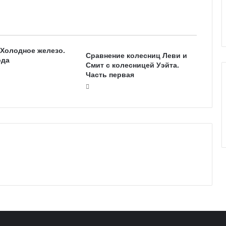
е
к
к
о
. Холодное железо.
л
Сравнение колесниц Леви и
ода
и
Смит с колесницей Уэйта.
Часть первая