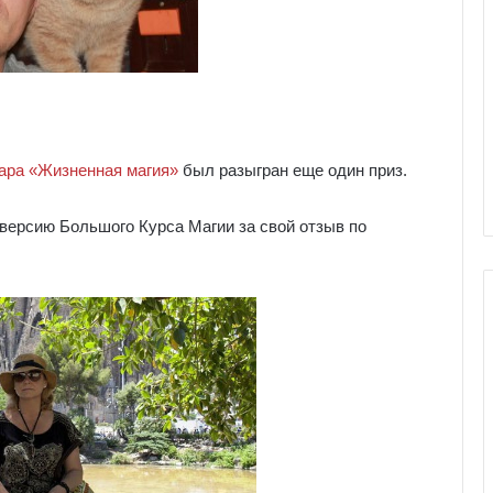
ара «Жизненная магия»
был разыгран еще один приз.
 версию Большого Курса Магии за свой отзыв по
Г
а
л
е
р