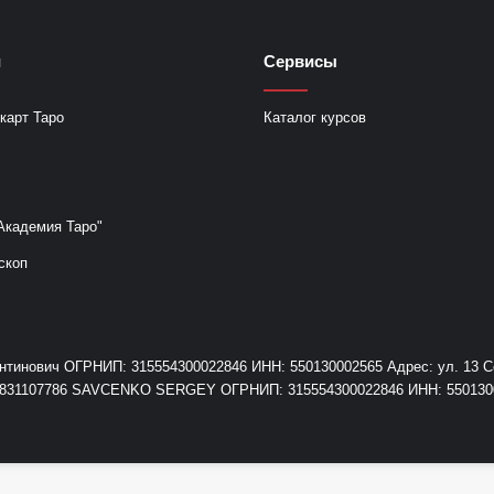
и
Сервисы
карт Таро
Каталог курсов
Академия Таро"
скоп
инович ОГРНИП: 315554300022846 ИНН: 550130002565 Адрес: ул. 13 Сев
+79831107786 SAVCENKO SERGEY ОГРНИП: 315554300022846 ИНН: 55013000