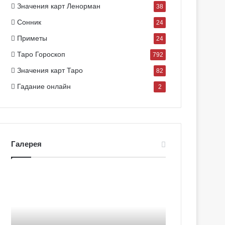
Значения карт Ленорман
38
Сонник
24
Приметы
24
Таро Гороскоп
792
Значения карт Таро
82
Гадание онлайн
2
Галерея
Г
Г
а
а
л
л
е
е
р
р