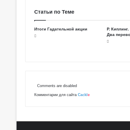
о
в
Статьи по Теме
с
к
Итоги Гадательной акции
Р. Киплинг
о
Два перев
е
Т
а
р
о
Comments are disabled
Комментарии для сайта
Cackl
e