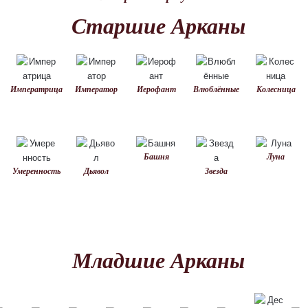
Старшие Арканы
Императрица
Император
Иерофант
Влюблённые
Колесница
Башня
Луна
Умеренность
Дьявол
Звезда
Младшие Арканы