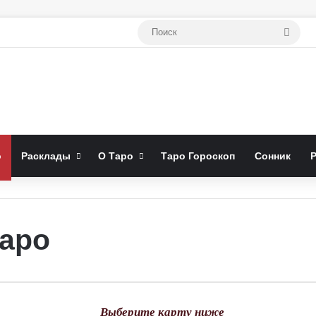
Поис
о
Расклады
О Таро
Таро Гороскоп
Сонник
Таро
Выберите карту ниже