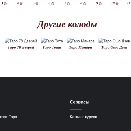
3
4
5
6
7
8
9
10
П
Другие колоды
Таро 78 Дверей
Таро Тота
Таро Манара
Таро Ошо Дзен
и
Сервисы
карт Таро
Каталог курсов