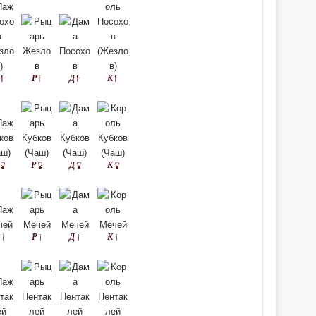
Р
Д
К
Р
Д
К
Р
Д
К