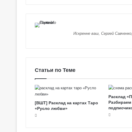
е
я
к
Галерея колод
о
Колдовское Та
л
о
Искренне ваш, Сергей Савченко
д
ы
С
е
р
е
Статьи по Теме
б
р
я
н
Расклад «
о
Разбираем
[ВШТ] Расклад на картах Таро
е
подписчик
«Русло любви»
К
о
л
д