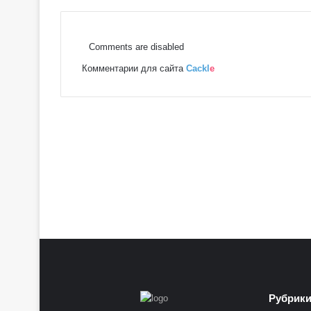
о
в
с
Comments are disabled
к
Комментарии для сайта
Cackl
e
о
е
Т
а
р
о
Рубрик