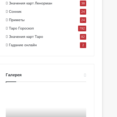
Значения карт Ленорман
38
Сонник
24
Приметы
24
Таро Гороскоп
792
Значения карт Таро
82
Гадание онлайн
2
Галерея
Г
Г
а
а
л
л
е
е
р
р