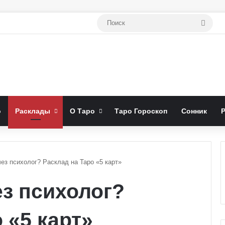
Поис
о
Расклады
О Таро
Таро Гороскоп
Сонник
ез психолог? Расклад на Таро «5 карт»
ез психолог?
 «5 карт»