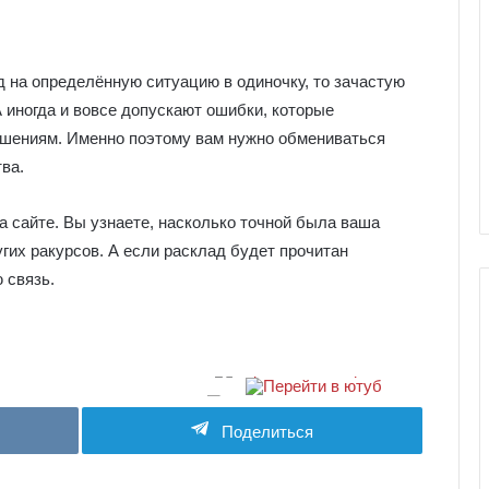
 на определённую ситуацию в одиночку, то зачастую
А иногда и вовсе допускают ошибки, которые
шениям. Именно поэтому вам нужно обмениваться
ва.
 сайте. Вы узнаете, насколько точной была ваша
угих ракурсов. А если расклад будет прочитан
 связь.
Г
а
л
Поделиться
е
р