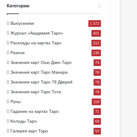
Категории
Выпускники
1 372
Журнал «Академия Таро»
401
Расклады на картах Таро
312
Разное
136
Значения карт Ошо Дзен Таро
79
Значения карт Таро Манара
78
Значения карт Таро 78 Дверей
78
Значения карт Таро Тота
78
Руны
118
Гадание на картах Таро
71
Колоды Таро
69
Галерея карт Таро
55