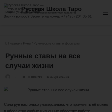
М
Главная
/
Руны
/
Рунические ставы и формулы
Рунные ставы на все
случаи жизни
0
188 093
6 минут чтения
Сила рун настолько универсальна, что применять её можно
в абсолютно любых жизненных областях: работе,