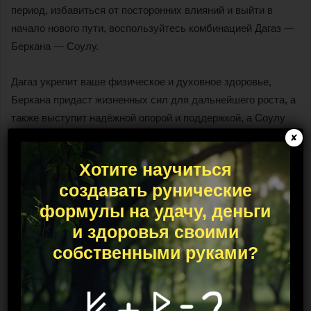
период, избавиться от посторонних влияний и выйти в
начало нового пути, воспользуйтесь комбинацией Дагаз —
Беркана — Соулу.
Дагаз укрепит ваше физическое и духовное здоровье,
Беркана придаст жизненных сил для дальнейшего роста, а
также выступит надёжной опорой и поддержкой, а Соулу
позволит мечтам и желаниям исполниться.
✘
Хотите научиться
Руническая чистка «Солнце»
создавать рунические
формулы на удачу, деньги
и здоровья своими
собственными руками?
Это довольно сложный, но очень действенный рунный став
на все случаи жизни, позволяющий человеку полностью
очистить от негатива себя и окружающее пространство.