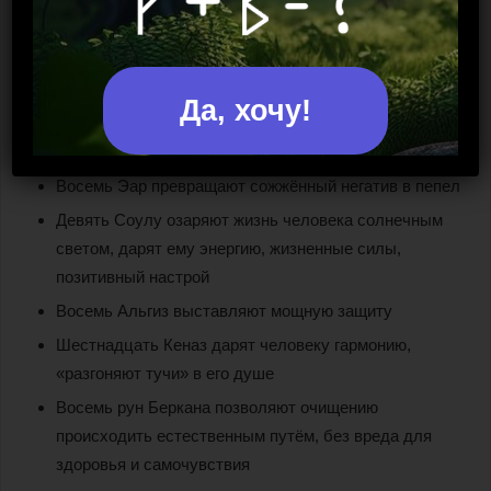
Его состав включает в себя не только руны Старшего
Футарка, но и символы нортумбийского строя:
Да, хочу!
Восемь Квеорт сжигают весь негатив, как внутренний,
так и наведённый кем-то извне
Восемь Эар превращают сожжённый негатив в пепел
Девять Соулу озаряют жизнь человека солнечным
светом, дарят ему энергию, жизненные силы,
позитивный настрой
Восемь Альгиз выставляют мощную защиту
Шестнадцать Кеназ дарят человеку гармонию,
«разгоняют тучи» в его душе
Восемь рун Беркана позволяют очищению
происходить естественным путём, без вреда для
здоровья и самочувствия