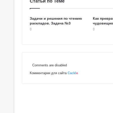
Статьи по Теме
Задачи и решения по чтению
Как превра
раскладов. Задача №3
чудовищно
Comments are disabled
Комментарии для сайта
Cackl
e
Г
а
л
е
р