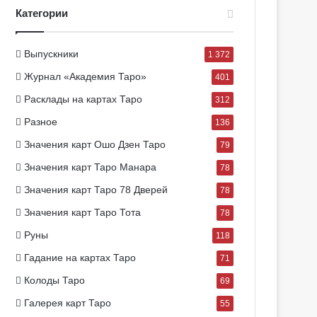
Категории
Выпускники
1 372
Журнал «Академия Таро»
401
Расклады на картах Таро
312
Разное
136
Значения карт Ошо Дзен Таро
79
Значения карт Таро Манара
78
Значения карт Таро 78 Дверей
78
Значения карт Таро Тота
78
Руны
118
Гадание на картах Таро
71
Колоды Таро
69
Галерея карт Таро
55