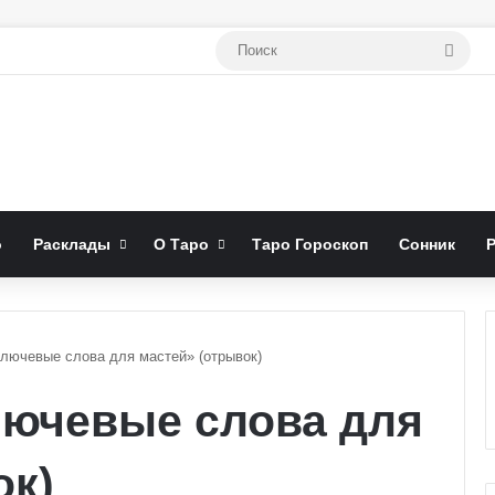
Поис
о
Расклады
О Таро
Таро Гороскоп
Сонник
лючевые слова для мастей» (отрывок)
лючевые слова для
ок)