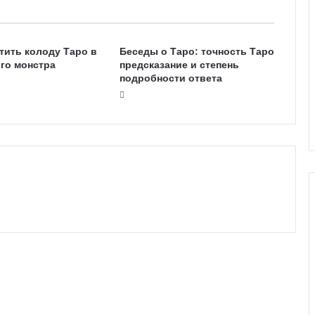
тить колоду Таро в
Беседы о Таро: точность Таро
го монстра
предсказание и степень
подробности ответа
Г
а
л
е
р