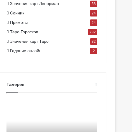
Значения карт Ленорман
38
Сонник
24
Приметы
24
Таро Гороскоп
792
Значения карт Таро
82
Гадание онлайн
2
Галерея
Г
Г
а
а
л
л
е
е
р
р