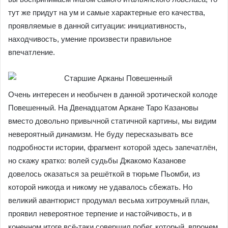
тут же придут на ум и самые характерные его качества,
проявляемые в данной ситуации: инициативность,
находчивость, умение произвести правильное
впечатление.
Очень интересен и необычен в данной эротической колоде
Повешенный. На Двенадцатом Аркане Таро Казановы
вместо довольно привычной статичной картины, мы видим
невероятный динамизм. Не буду пересказывать все
подробности истории, фрагмент которой здесь запечатлён,
но скажу кратко: волей судьбы Джакомо Казанове
довелось оказаться за решёткой в тюрьме Пьомби, из
которой никогда и никому не удавалось сбежать. Но
великий авантюрист продумал весьма хитроумный план,
проявил невероятное терпение и настойчивость, и в
конечном итоге всё-таки совершил побег, который, впрочем,