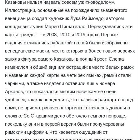
Казановы нельзя назвать совсем уж «новоделом».
Иллюстрации, основанные на похождениях знаменитого
венецианца создал художник Лука Раймондо, автором
колоды выступил Марио Пигнателло. Переиздавались эти
карты трижды — в 2008, 2010 и 2019 годах. Первые
издания отличались рубашкой: на ней были изображены
венецианские маски, место которых в более новых версиях
заняла фигура самого Казановы в полный рост. Слегка
изменился и общий вид иллюстраций: вместо белых рамок
и названия каждой карты на четырёх языках, рамки стали
чёрными, а также издатели оставили лишь номера
Арканов, что показалось многим новичкам не очень
удобным, так как определить, что за числовая карта перед
вами, не присматриваясь к картинке, оказалось довольно
сложно. Со Старшими дело обстояло немного попроще,
поскольку они и в первой версии были пронумерованы
римскими цифрами. Что касается ощущений от