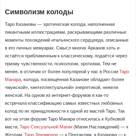
Символизм колоды
Таро Казановы — эротическая колода, наполненная
пикантными иллюстрациями, раскрывающими различные
моменты похождений итальянского сердцееда, описанные
в его личных мемуарах. Смысл многих Арканов хоть и
остаётся приближенным к классическому, подаётся через
призму чувственности, психологии, эротизма. Тем не
менее, в отличии от более популярной у нас в России
Таро
Манара
, колода, посвящённая Казанове обладает более
«мужской», «интеллектуальной» энергетикой, нежели
женской. На одном из интернет-форумов я как-то
встречала классификацию самых известных любовных
колод по их принадлежности к одной из мастей Таро. Так
вот на этом форуме Таро Манара относилась к Кубковой
масти,
Таро Сексуальной Магии
(Магия Наслаждений) — к
Жезлам,
Таро Декамерон
— к Пентаклям, а Казанова — к