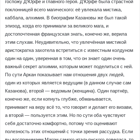
госпожу Д’Юрфе и главного героя. Д’Юрфе была страстной
поклонницей всего магического: её увлекала мистика,
каббала, алхимия. В биографии Казановы же был такой
эпизод, когда его принимали за великого мага, и
достопочтенная французская знать, конечно же, верила
этим слухам. Неудивительно, что увлечённая мистикой
аристократка захотела встретиться с известным колдуном
один на один, уверенная в том, что он знает один очень
важный секрет алхимии, которым может поделиться с ней.
По сути Аркан показывает нам отношения двух людей,
один из которых является ведущим (в данном случае сам
Казанова), второй — ведомым (женщина). Один партнёр,
конечно же, если копнуть глубже, обманывается,
принимает на веру всё то, что говорит и делает его визави,
а второй — пользуется этим. Но по сути оба чувствуют
себя достаточно комфортно, потому что оценивают
полезность этих отношений с точки зрения рассудка. Если
вы воспринимаем Магом самого итальянского ловеласа, то