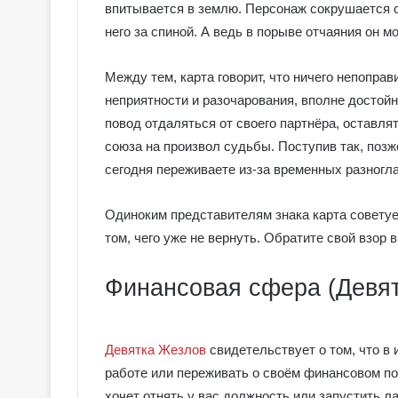
впитывается в землю. Персонаж сокрушается об
него за спиной. А ведь в порыве отчаяния он 
Между тем, карта говорит, что ничего непоправ
неприятности и разочарования, вполне достойн
повод отдаляться от своего партнёра, оставля
союза на произвол судьбы. Поступив так, позж
сегодня переживаете из-за временных разногла
Одиноким представителям знака карта советуе
том, чего уже не вернуть. Обратите свой взор 
Финансовая сфера (Девя
Девятка Жезлов
свидетельствует о том, что в 
работе или переживать о своём финансовом пол
хочет отнять у вас должность или запустить л