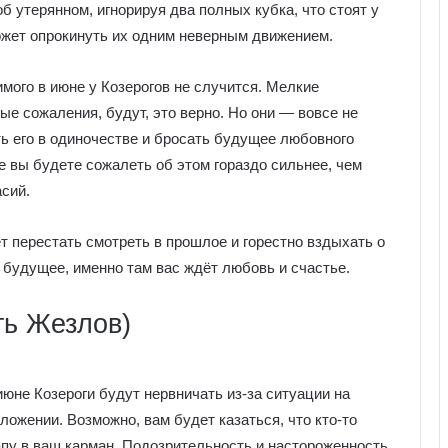
 утерянном, игнорируя два полных кубка, что стоят у
может опрокинуть их одним неверным движением.
имого в июне у Козерогов не случится. Мелкие
ые сожаления, будут, это верно. Но они — вовсе не
ть его в одиночестве и бросать будущее любовного
е вы будете сожалеть об этом гораздо сильнее, чем
сий.
т перестать смотреть в прошлое и горестно вздыхать о
в будущее, именно там вас ждёт любовь и счастье.
ть Жезлов)
июне Козероги будут нервничать из-за ситуации на
ожении. Возможно, вам будет казаться, что кто-то
апу в ваш карман. Подозрительность и настороженность