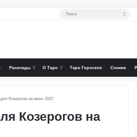
Поис
о
Расклады
О Таро
Таро Гороскоп
Сонник
 для Козерогов на июнь 2023
ля Козерогов на