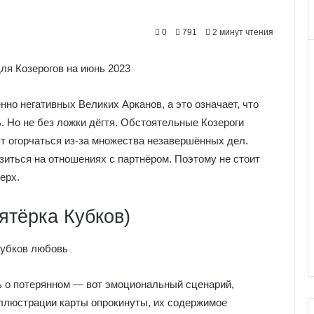
0
791
2 минут чтения
нно негативных Великих Арканов, а это означает, что
. Но не без ложки дёгтя. Обстоятельные Козероги
ут огорчаться из-за множества незавершённых дел.
иться на отношениях с партнёром. Поэтому не стоит
ерх.
ятёрка Кубков)
ть о потерянном — вот эмоциональный сценарий,
иллюстрации карты опрокинуты, их содержимое