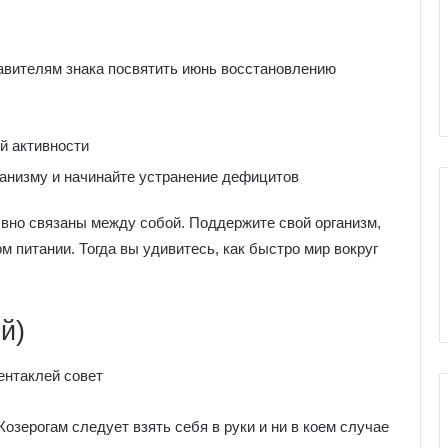
е
я
к
ы Серебряное
Галерея колоды Таро
о
авителям знака посвятить июнь восстановлению
ро
Николетта Чекколи
л
о
д
й активности
ы
Т
ганизму и начинайте устранение дефицитов
а
р
вно связаны между собой. Поддержите свой организм,
о
м питании. Тогда вы удивитесь, как быстро мир вокруг
Н
и
к
о
й)
л
е
т
т
а
Козерогам следует взять себя в руки и ни в коем случае
Ч