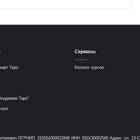
и
Сервисы
карт Таро
Каталог курсов
Академия Таро"
скоп
инович ОГРНИП: 315554300022846 ИНН: 550130002565 Адрес: ул. 13 Сев