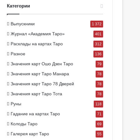
Категории
Выпускники
1 372
Журнал «Академия Таро»
401
Расклады на картах Таро
312
Разное
136
Значения карт Ошо Дзен Таро
79
Значения карт Таро Манара
78
Значения карт Таро 78 Дверей
78
Значения карт Таро Тота
78
Руны
118
Гадание на картах Таро
71
Колоды Таро
69
Галерея карт Таро
55