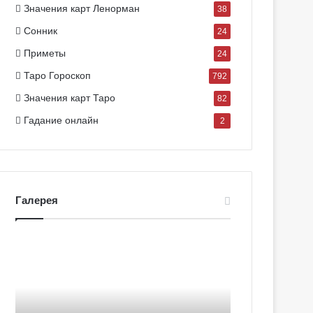
Значения карт Ленорман
38
Сонник
24
Приметы
24
Таро Гороскоп
792
Значения карт Таро
82
Гадание онлайн
2
Галерея
Г
Г
а
а
л
л
е
е
р
р