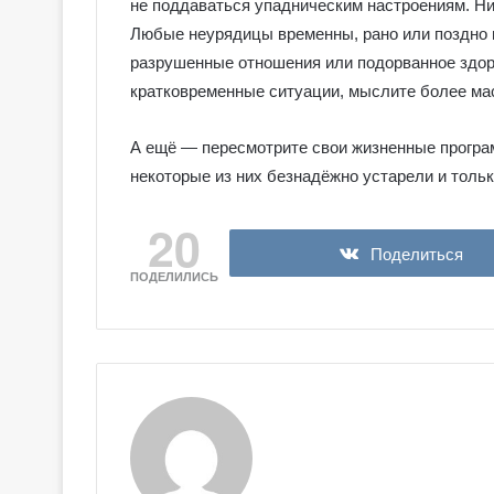
не поддаваться упадническим настроениям. Ни
о
Любые неурядицы временны, рано или поздно н
в
разрушенные отношения или подорванное здоро
с
к
кратковременные ситуации, мыслите более м
о
е
А ещё — пересмотрите свои жизненные програ
Т
некоторые из них безнадёжно устарели и толь
а
р
20
о
Поделиться
ПОДЕЛИЛИСЬ