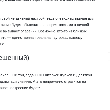
ь свой негативный настрой, ведь очевидных причин для
стояние будет объясняться неприятностями в личной
 вызывает опасений. Возможно, кто-то из близких
 это — единственная реальная «угроза» вашему
не.
вешенный)
ечальный тон, заданный Пятёркой Кубков и Девяткой
едаваться унынию. А это непременно отразится на
Г
вное настроение будет:
а
л
е
р