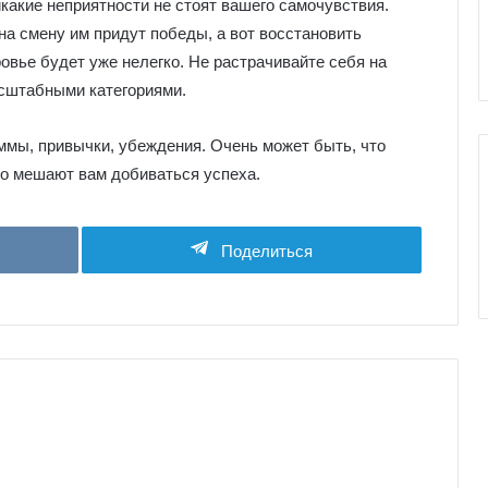
какие неприятности не стоят вашего самочувствия.
е
а смену им придут победы, а вот восстановить
к
вье будет уже нелегко. Не растрачивайте себя на
к
о
асштабными категориями.
л
и
ммы, привычки, убеждения. Очень может быть, что
ко мешают вам добиваться успеха.
Поделиться