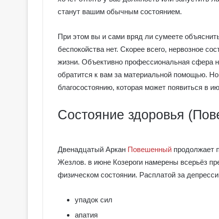
станут вашим обычным состоянием.
При этом вы и сами вряд ли сумеете объяснит
беспокойства нет. Скорее всего, нервозное со
жизни. Объективно профессиональная сфера не
обратится к вам за материальной помощью. Но
благосостоянию, которая может появиться в ию
Состояние здоровья (По
Двенадцатый Аркан
Повешенный
продолжает п
Жезлов. в июне Козероги намерены всерьёз пр
Г
физическом состоянии. Расплатой за депресси
а
л
упадок сил
е
р
апатия